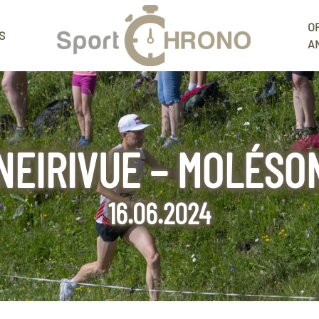
O
S
A
NEIRIVUE – MOLÉSO
16.06.2024