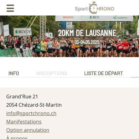
☰
20KM DE LAUSANNE
03-04.05.2025
INFO
INSCRIPTIONS
LISTE DE DÉPART
Grand'Rue 21
2054 Chézard-St-Martin
info@sportchrono.ch
Manifestations
Option annulation
À propos